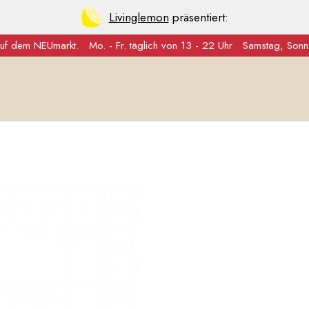
Livinglemon
präsentiert:
auf dem NEUmarkt.
Mo. - Fr. täglich von 13 - 22 Uhr
Samstag, Sonn-
N