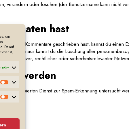
hen, verändern oder löschen (der Benutzername kann nicht ve
nen Daten hast
ies, um
en
besitzt oder Kommentare geschrieben hast, kannst du einen 
e IDs auf
hast. Darüber hinaus kannst du die Löschung aller personenbez
ckziehst,
d administrativer, rechtlicher oder sicherheitsrelevanter Not
 aktiv
ndet werden
Vorlieben
m automatisierten Dienst zur Spam-Erkennung untersucht we
Marketing
ern