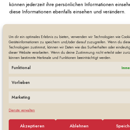
können jederzeit ihre persönlichen Informationen einse
diese Informationen ebenfalls einsehen und verändern.
Welche Rechte du an dei
Um dir ein optimales Erlebnis zu bieten, verwenden wir Technologien wie Cook
Geräteinformationen zu speichern und/oder darauf zuzugreifen. Wenn du dies
Textvorschlag:
Wenn du ein Konto auf dieser Website 
Technologien zustimmst, können wir Daten wie das Surfverhalten oder eindeutig
anfordern, inklusive aller Daten, die du uns mitgeteilt 
dieser Website verarbeiten. Wenn du deine Zustimmung nicht erteilst oder zurü
können bestimmte Merkmale und Funktionen beeinträchtigt werden.
anfordern. Dies umfasst nicht die Daten, die wir aufgrun
Funktional
Immer
Wohin deine Daten gese
Vorlieben
Textvorschlag:
Besucher-Kommentare könnten von eine
Marketing
Dienste verwalten
Akzeptieren
Ablehnen
Speich